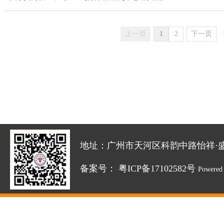
上一页
1
2
下一页
地址：广州市天河区科韵中路怡祥·盛达创新园
备案号：
粤ICP备17102582号
Powered