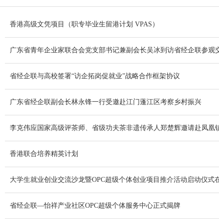
香港高级文凭项目（职专毕业生留港计划 VPAS）
广东省青年企业家联合会党支部书记兼副会长吴冰到访省经企联参观
省经企联与高校签署“访企拓岗促就业”战略合作框架协议
广东省经企联副会长林永锋一行受邀赴江门蓬江区考察乡村振兴
李克伟应国家高级评茶师、省级功夫茶非遗传承人郑楚辉邀请赴凤凰
香港联合培养精英计划
大学生就业创业交流沙龙暨OPC超级个体创业项目推介活动启动仪式
省经企联—怡祥产业社区OPC超级个体服务中心正式揭牌